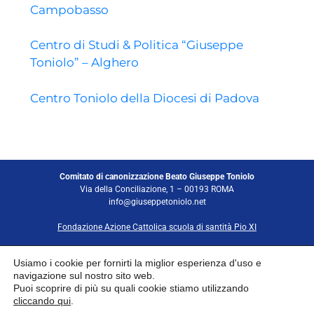
Campobasso
Centro di Studi & Politica “Giuseppe
Toniolo” – Alghero
Centro Toniolo della Diocesi di Padova
Comitato di canonizzazione Beato Giuseppe Toniolo
Via della Conciliazione, 1 – 00193 ROMA
info@giuseppetoniolo.net
Fondazione Azione Cattolica scuola di santità Pio XI
Usiamo i cookie per fornirti la miglior esperienza d'uso e
(Please enter your Payment methods data on the settings pages.)
navigazione sul nostro sito web.
Puoi scoprire di più su quali cookie stiamo utilizzando
cliccando qui
.