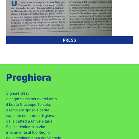
PRESS
Preghiera
Signore Gesù,
ti ringraziamo per averci dato
il beato Giuseppe Toniolo,
esemplare sposo e padre
sapiente educatore di giovani
dalla cattedra universitaria.
Egli ha dedicato la vita
interamente al tuo Regno,
nella testimonianza del Vangelo